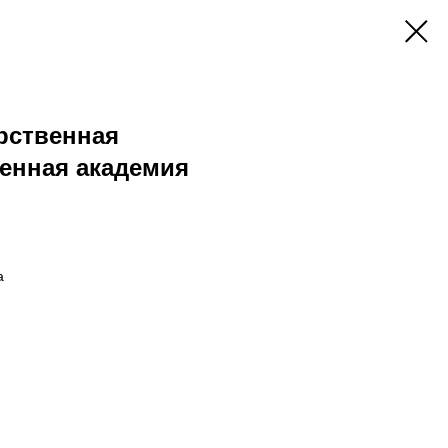
рственная
енная академия
а