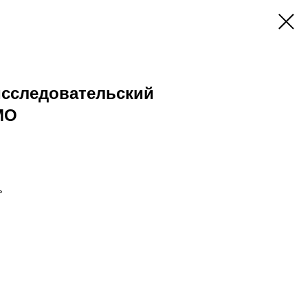
сследовательский
МО
ь