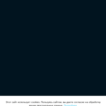
Информационная модель электроснабжения, выполненная
в nanoCAD BIM Электро
Этот сайт использует cookies. Пользуясь сайтом, вы даете согласие на обработку
ваших персональных данных.
Подробнее